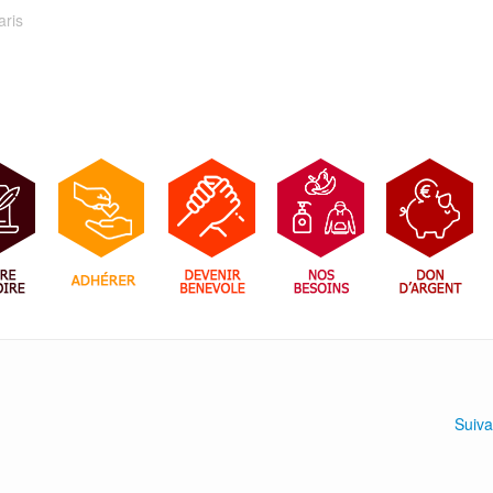
aris
Suiv