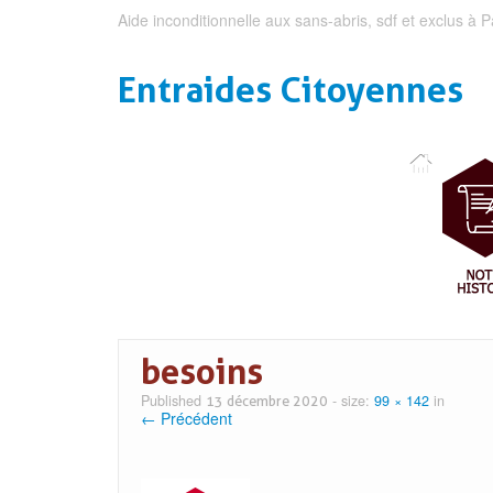
Aide inconditionnelle aux sans-abris, sdf et exclus à P
Entraides Citoyennes
besoins
Published
- size:
99 × 142
in
13 décembre 2020
← Précédent