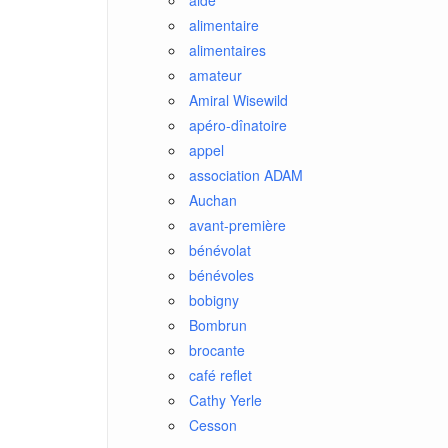
aide
alimentaire
alimentaires
amateur
Amiral Wisewild
apéro-dînatoire
appel
association ADAM
Auchan
avant-première
bénévolat
bénévoles
bobigny
Bombrun
brocante
café reflet
Cathy Yerle
Cesson