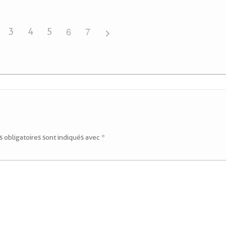
6
7
3
4
5
 obligatoires sont indiqués avec
*