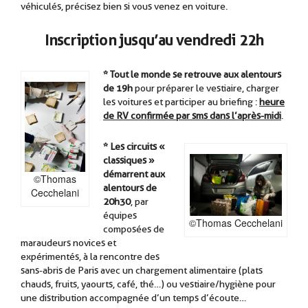
véhiculés, précisez bien si vous venez en voiture.
Inscription jusqu’au vendredi 22h
* Tout le monde se retrouve aux alentours
de 19h
pour préparer le vestiaire, charger
les voitures et participer au briefing :
heure
de RV confirmée par sms dans l’après-midi
.
.
* Les circuits «
classiques »
démarrent aux
©Thomas
alentours de
Cecchelani
20h30
, par
équipes
©Thomas Cecchelani
composées de
maraudeurs novices et
expérimentés, à la rencontre des
sans-abris de Paris avec un chargement alimentaire (plats
chauds, fruits, yaourts, café, thé…) ou vestiaire/hygiène pour
une distribution accompagnée d’un temps d’écoute…