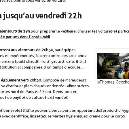
écisez bien si vous venez en voiture.
n jusqu’au vendredi 22h
 alentours de 19h
pour préparer le vestiaire, charger les voitures et partic
ée par sms dans l’après-midi
.
marrent aux alentours de 20h30
, par équipes
 et expérimentés, à la rencontre des sans-abris
ntaire (plats chauds, fruits, yaourts, café, thé…)
distribution accompagnée d’un temps d’écoute…
re également vers 20h30
. Composé de maraudeurs
©Thomas Cecche
 va distribuer plats chauds et denrées alimentaires
ortes nord de Paris et à Saint-Denis, tout en
es de pays et de cultures très variées.
es bénévoles s’ils le peuvent, participent en apportant des produits d’hy
s avec dentifrice, lingettes, serviettes hygiéniques, crème pour le corps,