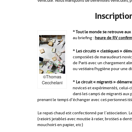
véhicule. Nous manquons de bénévoles véhiculés, pr
Inscriptio
* Tout le monde se retrouve aux
au briefing :
heure de RV confirm
* Les circuits « classiques » dé
composées de maraudeurs novices
de Paris avec un chargement alime
ou vestiaire/hygiène pour une 
©Thomas
Cecchelani
* Le circuit « migrants » démar
novices et expérimentés, celui-ci
dans les camps de migrants aux p
prenant le temps d’échanger avec ces personnes issu
Le repas chaud est confectionné par l’association. L
(rasoirs jetables avec mousse à raser, brosses a dent
mouchoirs en papier, etc)