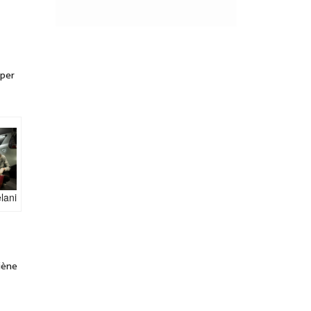
iper
lani
giène