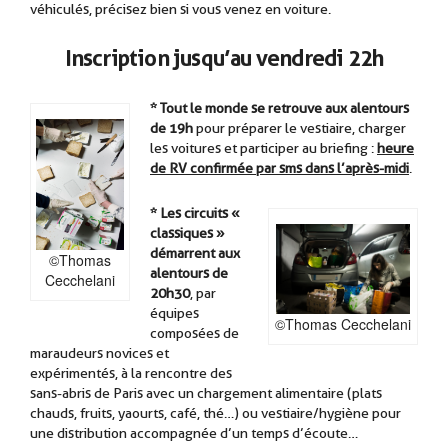
véhiculés, précisez bien si vous venez en voiture.
Inscription jusqu’au vendredi 22h
* Tout le monde se retrouve aux alentours
de 19h
pour préparer le vestiaire, charger
les voitures et participer au briefing :
heure
de RV confirmée par sms dans l’après-midi
.
.
* Les circuits «
classiques »
démarrent aux
©Thomas
alentours de
Cecchelani
20h30
, par
équipes
©Thomas Cecchelani
composées de
maraudeurs novices et
expérimentés, à la rencontre des
sans-abris de Paris avec un chargement alimentaire (plats
chauds, fruits, yaourts, café, thé…) ou vestiaire/hygiène pour
une distribution accompagnée d’un temps d’écoute…