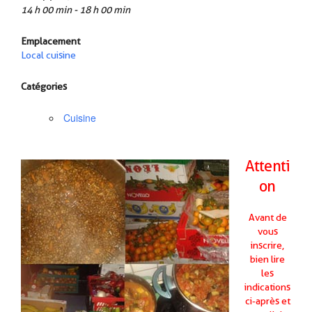
14 h 00 min - 18 h 00 min
Emplacement
Local cuisine
Catégories
Cuisine
Attenti
on
Avant de
vous
inscrire,
bien lire
les
indications
ci-après
et