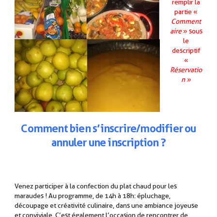
remplir la
partie «
Comment
aire
» sous
le
descriptif
«
Réservatio
n »
.
Comment
b
ien
s’inscrire/modifier ou
annuler une inscription ?
Venez participer à la confection du plat chaud pour les
maraudes ! Au programme, de 14h à 18h: épluchage,
découpage et créativité culinaire, dans une ambiance joyeuse
et conviviale. C’est également l’occasion de rencontrer de