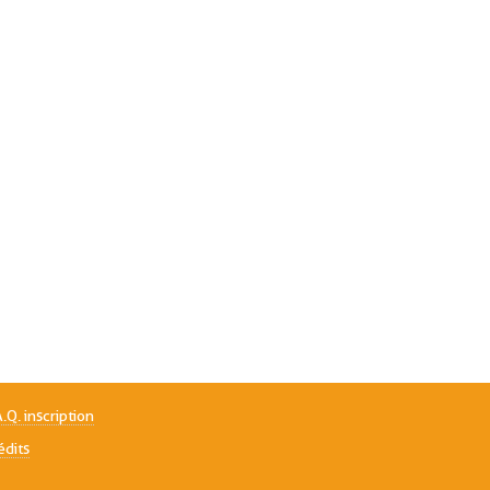
A.Q. inscription
édits