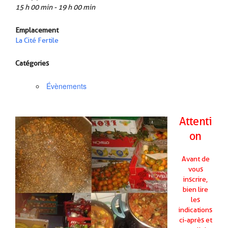
15 h 00 min - 19 h 00 min
Emplacement
La Cité Fertile
Catégories
Évènements
Attenti
on
Avant de
vous
inscrire,
bien lire
les
indications
ci-après
et