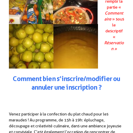
remplir la
partie «
Comment
aire
» sous
le
descriptif
«
Réservatio
n »
.
Comment
b
ien
s’inscrire/modifier ou
annuler une inscription ?
Venez participer à la confection du plat chaud pour les
maraudes ! Au programme, de 15h à 19h: épluchage,
découpage et créativité culinaire, dans une ambiance joyeuse
et conviviale. C’est également l’occasion de rencontrer de