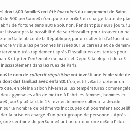
s dont 400 familles ont été évacuées du campement de Saint-
us de 500 personnes n’ont pu être prises en charge faute de pla
bris de fortune sans autre solution. Pendant plusieurs jours, il
ur laissant pas la possibilité de se réinstaller pour trouver un p
té installé place de la République, par un collectif d’associatio
rendre visible les personnes laissées sur le carreau et de deman
 intervenue très rapidement après l’installation des tentes pour
nts et jeter l’ensemble du matériel. Depuis, la plupart de ces
inlassablement dans les rues de Paris.
 sous le nom de
collectif réquisition
ont investi une école vide d
 dont des familles avec enfants.
L’objectif visait à obtenir un
s que, en pleine saison hivernale, les températures commençai
t deux gymnases afin de mettre à l’abri les femmes, hommes et
ues jours plus tard, le 13 février, le même collectif a décidé
ion sur le nombre de bâtiments inoccupés qui pourraient accueill
der la prise en charge d’un petit groupe de personnes. Après
e, une centaine de personnes ont pu obtenir une mise à l’abri.