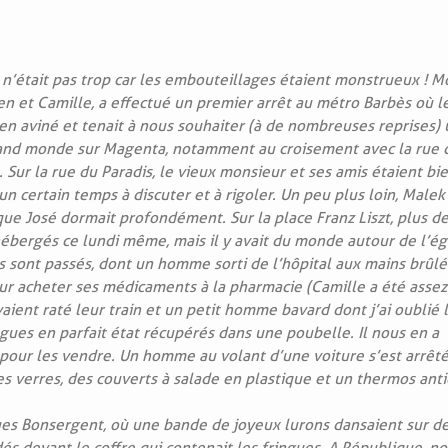
 n’était pas trop car les embouteillages étaient monstrueux ! M
en et Camille, a effectué un premier arrêt au métro Barbès où l
bien aviné et tenait à nous souhaiter (à de nombreuses reprises)
and monde sur Magenta, notamment au croisement avec la rue 
. Sur la rue du Paradis, le vieux monsieur et ses amis étaient bi
un certain temps à discuter et à rigoler. Un peu plus loin, Malek
 que José dormait profondément. Sur la place Franz Liszt, plus d
ébergés ce lundi même, mais il y avait du monde autour de l’ég
es sont passés, dont un homme sorti de l’hôpital aux mains brûl
our acheter ses médicaments à la pharmacie (Camille a été assez
aient raté leur train et un petit homme bavard dont j’ai oublié 
ngues en parfait état récupérés dans une poubelle. Il nous en a
pour les vendre. Un homme au volant d’une voiture s’est arrêté
 verres, des couverts à salade en plastique et un thermos anti
es Bonsergent, où une bande de joyeux lurons dansaient sur de