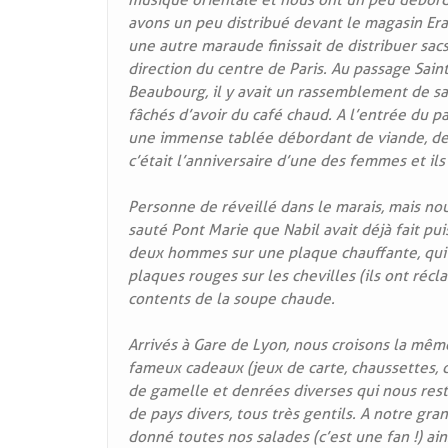
musique orientale et nous ont un peu débordé
avons un peu distribué devant le magasin Er
une autre maraude finissait de distribuer sa
direction du centre de Paris. Au passage Sain
Beaubourg, il y avait un rassemblement de s
fâchés d’avoir du café chaud. A l’entrée du p
une immense tablée débordant de viande, de
c’était l’anniversaire d’une des femmes et i
Personne de réveillé dans le marais, mais nou
sauté Pont Marie que Nabil avait déjà fait pui
deux hommes sur une plaque chauffante, qui s
plaques rouges sur les chevilles (ils ont réc
contents de la soupe chaude.
Arrivés à Gare de Lyon, nous croisons la même
fameux cadeaux (jeux de carte, chaussettes, 
de gamelle et denrées diverses qui nous rest
de pays divers, tous très gentils. A notre g
donné toutes nos salades (c’est une fan !) ain