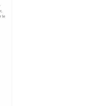
e
r,
r le