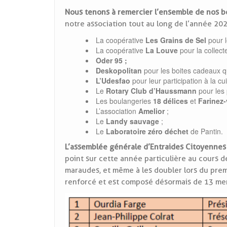
Nous tenons à remercier l’ensemble de nos 
notre association tout au long de l’année 2
La coopérative
Les Grains de Sel
pour l
La coopérative
La Louve
pour la collect
Oder 95 ;
Deskopolitan
pour les boites cadeaux qu
L’Udesfao
pour leur participation à la c
Le
Rotary Club d’Haussmann
pour les 
Les boulangeries
18 délices
et
Farinez
L’association
Amelior
;
Le
Landy sauvage
;
Le
Laboratoire zéro déchet
de Pantin.
L’assemblée générale d’Entraides Citoyennes 
point sur cette année particulière au cours 
maraudes, et même à les doubler lors du prem
renforcé et est composé désormais de 13 me