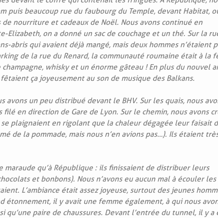
s devant le coffre qui contenait les fringues. A République, n
am puis beaucoup rue du faubourg du Temple, devant Habitat, o
cs de nourriture et cadeaux de Noël. Nous avons continué en
te-Elizabeth, on a donné un sac de couchage et un thé. Sur la ru
ans-abris qui avaient déjà mangé, mais deux hommes n’étaient p
arking de la rue du Renard, la communauté roumaine était à la fê
 champagne, whisky et un énorme gâteau ! En plus du nouvel a
ls fêtaient ça joyeusement au son de musique des Balkans.
s avons un peu distribué devant le BHV. Sur les quais, nous avo
s filé en direction de Gare de Lyon. Sur le chemin, nous avons cr
e plaignaient en rigolant que la chaleur dégagée leur faisait 
lamé de la pommade, mais nous n’en avions pas…). Ils étaient trè
 maraude qu’à République : ils finissaient de distribuer leurs
chocolats et bonbons). Nous n’avons eu aucun mal à écouler les
aient. L’ambiance était assez joyeuse, surtout des jeunes hom
rand étonnement, il y avait une femme également, à qui nous avo
si qu’une paire de chaussures. Devant l’entrée du tunnel, il y a