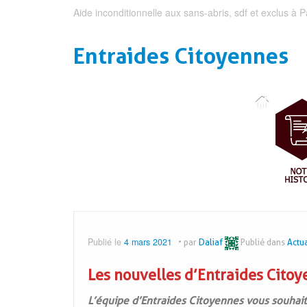
Aide inconditionnelle aux sans-abris, sdf et exclus à P
Entraides Citoyennes
Publié le
4 mars 2021
par
Daliaf
Publié dans
Actua
Les nouvelles d’Entraides Cito
L’équipe d’Entraides Citoyennes vous souhait