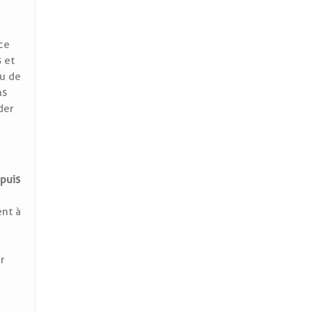
ce
s et
eu de
ns
der
epuis
ent à
ir