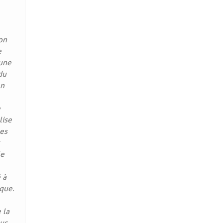
on
e
 une
du
en
e
lise
ées
le
 à
que.
 la