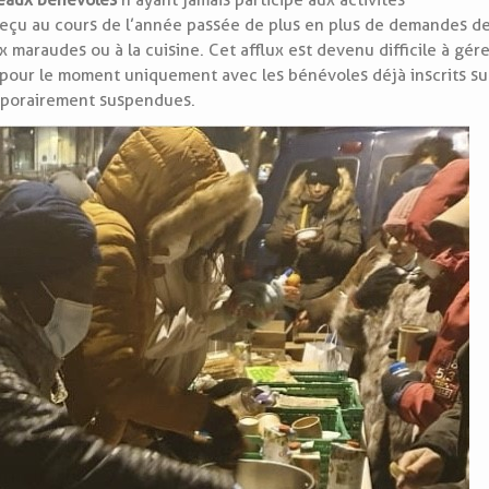
veaux bénévoles
n’ayant jamais participé aux activités
 reçu au cours de l’année passée de plus en plus de demandes d
maraudes ou à la cuisine. Cet afflux est devenu difficile à gére
r pour le moment uniquement avec les bénévoles déjà inscrits su
emporairement suspendues.