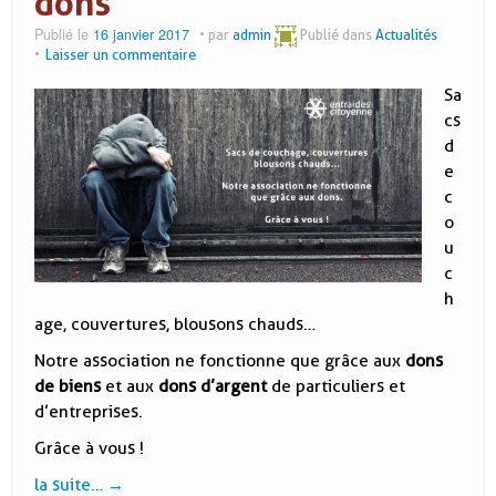
dons
Publié le
16 janvier 2017
par
admin
Publié dans
Actualités
Laisser un commentaire
Sa
cs
d
e
c
o
u
c
h
age, couvertures, blousons chauds…
Notre association ne fonctionne que grâce aux
dons
de biens
et aux
dons d’argent
de particuliers et
d’entreprises.
Grâce à vous !
la suite…
→