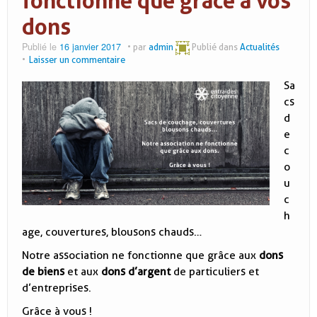
fonctionne que grâce à vos
dons
Publié le
16 janvier 2017
par
admin
Publié dans
Actualités
Laisser un commentaire
Sa
cs
d
e
c
o
u
c
h
age, couvertures, blousons chauds…
Notre association ne fonctionne que grâce aux
dons
de biens
et aux
dons d’argent
de particuliers et
d’entreprises.
Grâce à vous !