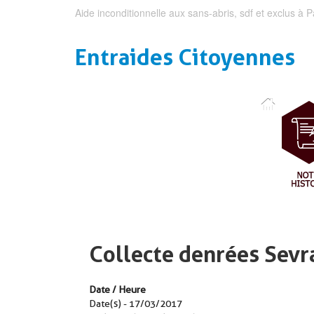
Aide inconditionnelle aux sans-abris, sdf et exclus à P
Entraides Citoyennes
Collecte denrées Sevr
Date / Heure
Date(s) - 17/03/2017