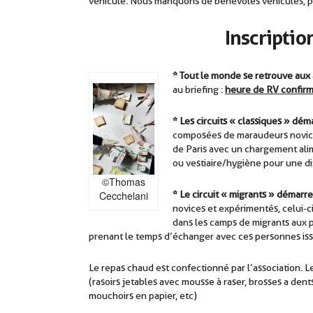
véhicule. Nous manquons de bénévoles véhiculés, pr
Inscriptio
* Tout le monde se retrouve aux
au briefing :
heure de RV confirm
* Les circuits « classiques » dé
composées de maraudeurs novices
de Paris avec un chargement alime
ou vestiaire/hygiène pour une 
©Thomas
Cecchelani
* Le circuit « migrants » démar
novices et expérimentés, celui-ci
dans les camps de migrants aux p
prenant le temps d’échanger avec ces personnes issu
Le repas chaud est confectionné par l’association. L
(rasoirs jetables avec mousse à raser, brosses a dent
mouchoirs en papier, etc)