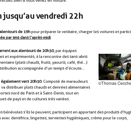
écisez bien si vous venez en voiture.
n jusqu’au vendredi 22h
 alentours de 19h
pour préparer le vestiaire, charger les voitures et partic
ée par sms dans l’après-midi
.
marrent aux alentours de 20h30
, par équipes
 et expérimentés, à la rencontre des sans-abris
ntaire (plats chauds, fruits, yaourts, café, thé…)
distribution accompagnée d’un temps d’écoute…
re également vers 20h30
. Composé de maraudeurs
©Thomas Cecche
 va distribuer plats chauds et denrées alimentaires
ortes nord de Paris et à Saint-Denis, tout en
es de pays et de cultures très variées.
es bénévoles s’ils le peuvent, participent en apportant des produits d’hy
s avec dentifrice, lingettes, serviettes hygiéniques, crème pour le corps,