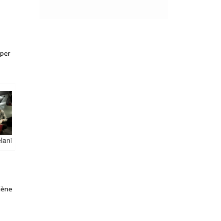
iper
lani
giène