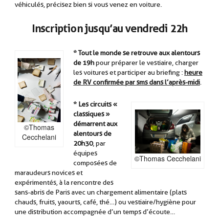
véhiculés, précisez bien si vous venez en voiture.
Inscription jusqu’au vendredi 22h
* Tout le monde se retrouve aux alentours
de 19h
pour préparer le vestiaire, charger
les voitures et participer au briefing :
heure
de RV confirmée par sms dans l’après-midi
.
.
* Les circuits «
classiques »
démarrent aux
©Thomas
alentours de
Cecchelani
20h30
, par
équipes
©Thomas Cecchelani
composées de
maraudeurs novices et
expérimentés, à la rencontre des
sans-abris de Paris avec un chargement alimentaire (plats
chauds, fruits, yaourts, café, thé…) ou vestiaire/hygiène pour
une distribution accompagnée d’un temps d’écoute…