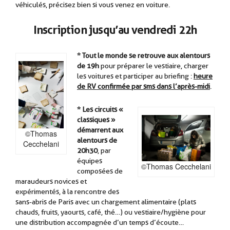
véhiculés, précisez bien si vous venez en voiture.
Inscription jusqu’au vendredi 22h
* Tout le monde se retrouve aux alentours
de 19h
pour préparer le vestiaire, charger
les voitures et participer au briefing :
heure
de RV confirmée par sms dans l’après-midi
.
.
* Les circuits «
classiques »
démarrent aux
©Thomas
alentours de
Cecchelani
20h30
, par
équipes
©Thomas Cecchelani
composées de
maraudeurs novices et
expérimentés, à la rencontre des
sans-abris de Paris avec un chargement alimentaire (plats
chauds, fruits, yaourts, café, thé…) ou vestiaire/hygiène pour
une distribution accompagnée d’un temps d’écoute…