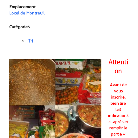
Emplacement
Local de Montreuil
Catégories
Tri
Attenti
on
Avant de
vous
inscrire,
bien lire
les
indications
ci-après
et
remplir la
partie «