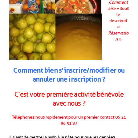
Comment
aire
» sous
le
descriptif
«
Réservatio
n »
.
Comment
b
ien
s’inscrire/modifier ou
annuler une inscription ?
C’est votre première activité bénévole
avec nous ?
Téléphonez nous rapidement pour un premier contact 06 21
96 51 87
Il s’agit de mettre la main à la pâte pour que les denrées